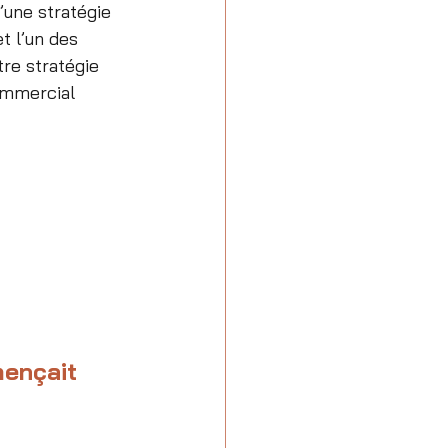
’une stratégie 
t l’un des 
re stratégie 
ommercial 
mençait 