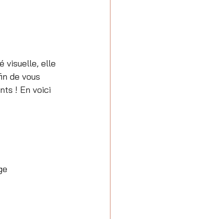
 visuelle, elle 
in de vous 
ts ! En voici 
ge